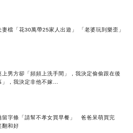
妻檔「花30萬帶25家人出遊」 「老婆玩到樂歪」
桌上男方卻「頻頻上洗手間」，我決定偷偷跟在後
幕」，我決定非他不嫁…
嬌留字條「請幫不孝女買早餐」 爸爸呆萌買完
笑翻和好