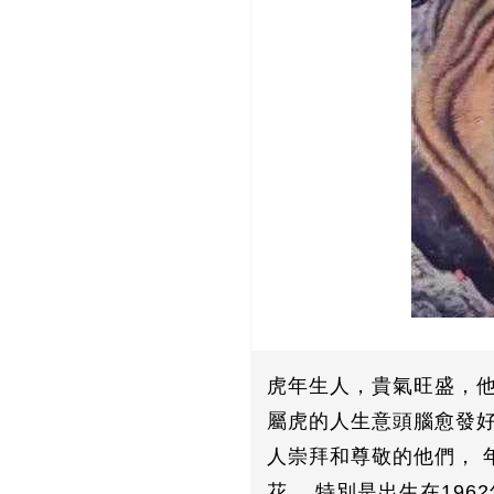
虎年生人，貴氣旺盛，他
屬虎的人生意頭腦愈發好
人崇拜和尊敬的他們， 
花， 特別是出生在19