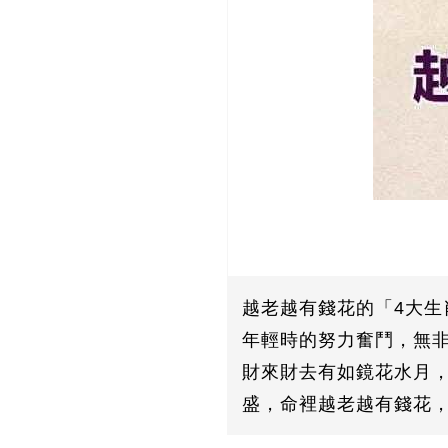
越老越有錢花的「4大
年輕時的努力奮鬥，無非
財來財去有如鏡花水月，
盛，命裡越老越有錢花，