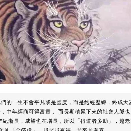
們的一生不會平凡或是虛度，而是飽經歷練，終成大
，中年經商可得富貴， 而長期積累下來的社會人脈
年紀漸長，威望也在增長，所以「得道者多助」，越
62年的「金箔虎」，越老越有福，老來常有喜。