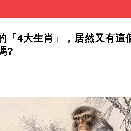
的「4大生肖」，居然又有這
嗎?