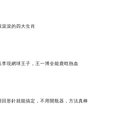
源滾滾的四大生肖
磊李現網球王子，王一博全能鹿晗熱血
用回形針就能搞定，不用開瓶器，方法真棒