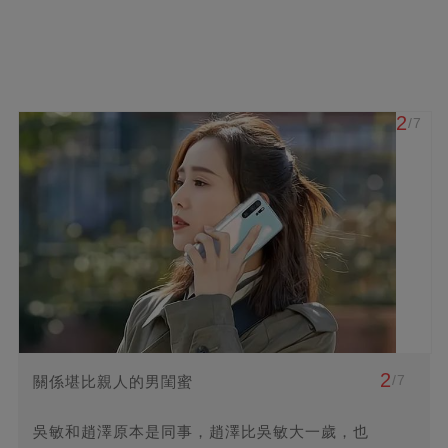
2
/7
2
/7
關係堪比親人的男閨蜜
吳敏和趙澤原本是同事，趙澤比吳敏大一歲，也