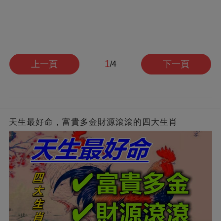
1
上一頁
下一頁
/4
天生最好命，富貴多金財源滾滾的四大生肖