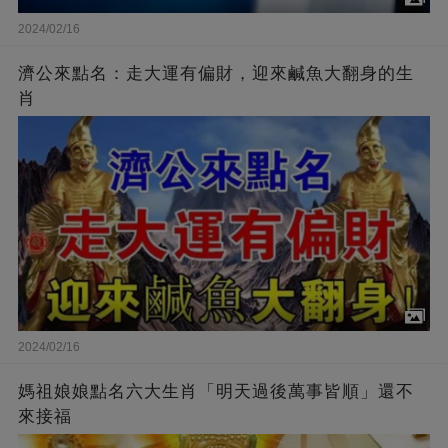
2024/02/16
濟公來點名：走大運有偏財，迎來鹹魚大翻身的生
肖
2024/02/16
媽祖娘娘點名六大生肖「明天過後萬事皆順」還不
來接福