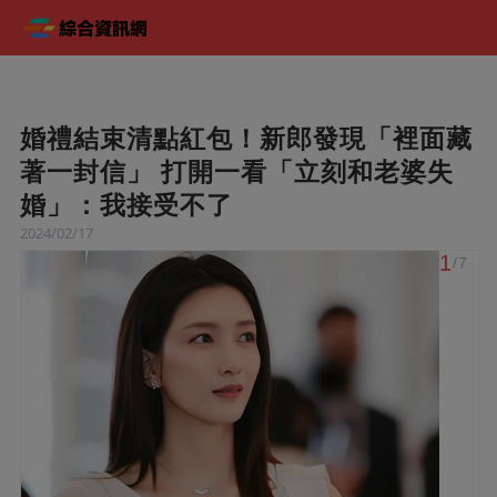
婚禮結束清點紅包！新郎發現「裡面藏
著一封信」 打開一看「立刻和老婆失
婚」：我接受不了
2024/02/17
1
/7