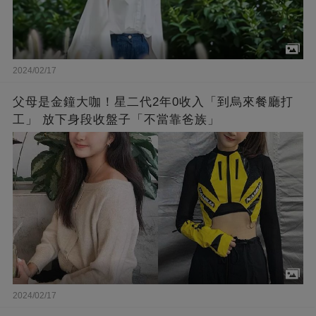
2024/02/17
父母是金鐘大咖！星二代2年0收入「到烏來餐廳打
工」 放下身段收盤子「不當靠爸族」
2024/02/17