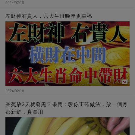
2024/02/18
左財神右貴人，六大生肖晚年更幸福
2024/02/18
香蕉放2天就發黑？果農：教你正確做法，放一個月
都新鮮，真實用