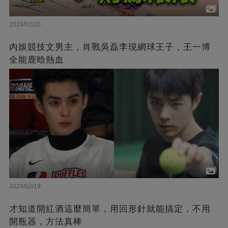
2024/02/20
內娛競技文男主，肖戰吳磊李現網球王子，王一博
全能鹿晗熱血
2024/02/19
才知道開紅酒這麼簡單，用回形針就能搞定，不用
開瓶器，方法真棒