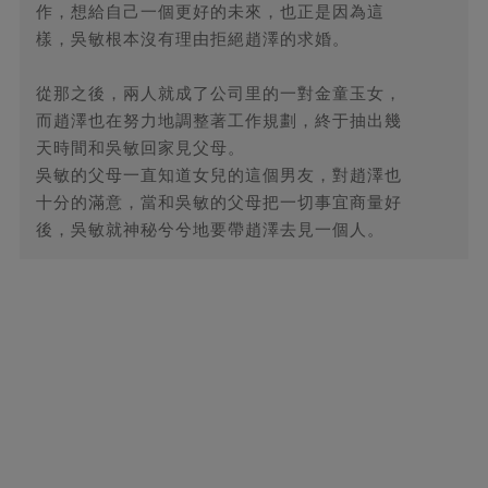
作，想給自己一個更好的未來，也正是因為這
樣，吳敏根本沒有理由拒絕趙澤的求婚。
從那之後，兩人就成了公司里的一對金童玉女，
而趙澤也在努力地調整著工作規劃，終于抽出幾
天時間和吳敏回家見父母。
吳敏的父母一直知道女兒的這個男友，對趙澤也
十分的滿意，當和吳敏的父母把一切事宜商量好
後，吳敏就神秘兮兮地要帶趙澤去見一個人。