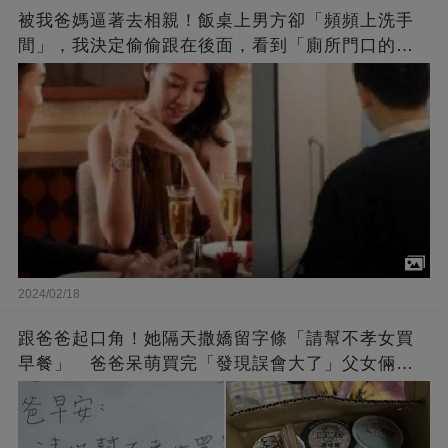
被我爸媽逼著去相親！飯桌上男方卻「頻頻上洗手
間」，我決定偷偷跟在後面，看到「廁所門口的一
幕」，我決定非他不嫁…
2024/02/18
跟爸爸起口角！她隔天撒嬌留字條「請幫不孝女買
早餐」 爸爸呆萌買完「發現誤會大了」父女倆笑
翻和好