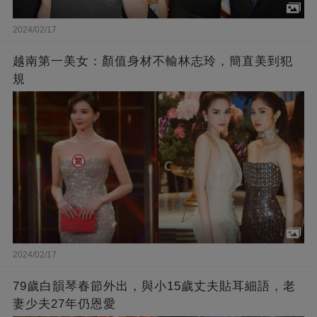
2024/02/17
越南第一美女：顏值身材不輸林志玲，簡直美到犯
規
2024/02/17
79歲白韻琴春節外出，與小15歲丈夫貼耳細語，老
妻少夫27年仍恩愛