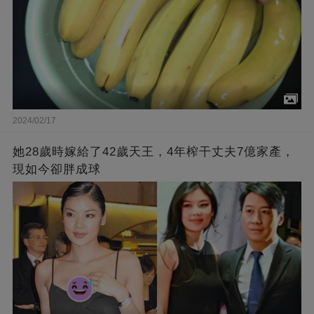
2024/02/17
她28歲時嫁給了42歲天王，4年榨干丈夫7億家產，
現如今卻胖成球