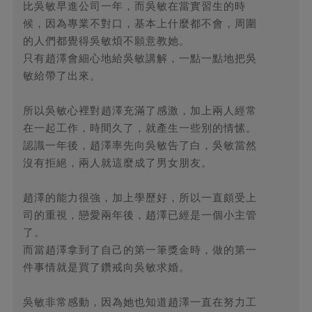
比吳敏早進公司一年，而吳敏在當實習生的時
候，因為專業不對口，基本上什麼都不會，周圍
的人們都覺得吳敏煩不願意教她。
只有趙澤會細心地給吳敏講解，一點一點地把吳
敏給帶了出來。
所以吳敏心裡對趙澤充滿了感激，加上兩人經常
在一起工作，時間久了，就產生一些別的情愫。
認識一年後，趙澤率先向吳敏告了白，吳敏當然
沒有拒絕，兩人就這麼成了男女朋友。
趙澤的能力很強，加上學歷好，所以一直頗受上
司的重視，戀愛兩年後，趙澤已經是一個小主管
了。
而當趙澤拿到了自己的第一筆獎金時，做的第一
件事情就是買了鑽戒向吳敏求婚。
吳敏非常感動，因為她也知道趙澤一直在努力工