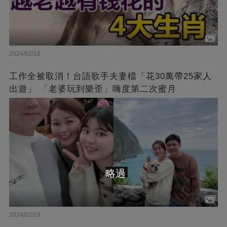
2024/02/19
工作全被取消！台語歌手夫妻檔「花30萬帶25家人
出遊」 「老婆玩到樂歪」嗨度第二次蜜月
略過
2024/02/19