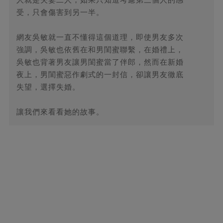
受，只會傷害到另一半。
網友吳敏就一直不懂得這個道理，即使男友多次
強調，吳敏也依舊在和男閨蜜聯繫，在婚禮上，
吳敏也背著男友讓男閨蜜當了伴郎，然而在新婚
夜上，男閨蜜惡作劇式的一封信，卻讓男友徹底
失望，選擇失婚。
讓我們來看看她的故事。